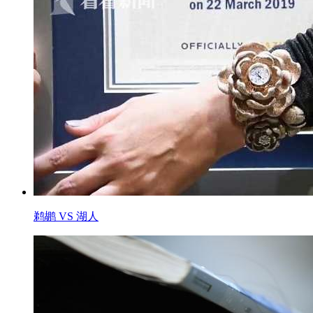
鹈鹕 VS 湖人