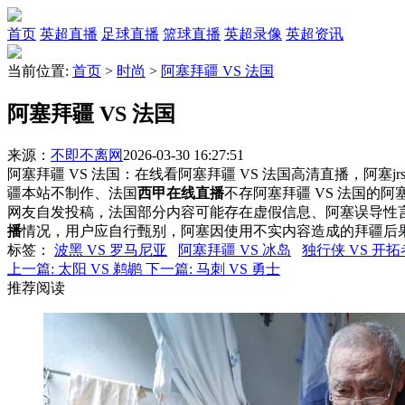
首页
英超直播
足球直播
篮球直播
英超录像
英超资讯
当前位置:
首页
>
时尚
>
阿塞拜疆 VS 法国
阿塞拜疆 VS 法国
来源：
不即不离网
2026-03-30 16:27:51
阿塞拜疆 VS 法国：在线看阿塞拜疆 VS 法国高清直播，阿塞j
疆本站不制作、法国
西甲在线直播
不存阿塞拜疆 VS 法国的
网友自发投稿，法国部分内容可能存在虚假信息、阿塞误导性
播
情况，用户应自行甄别，阿塞因使用不实内容造成的拜疆后
标签
：
波黑 VS 罗马尼亚
阿塞拜疆 VS 冰岛
独行侠 VS 开拓
上一篇:
太阳 VS 鹈鹕
下一篇:
马刺 VS 勇士
推荐阅读