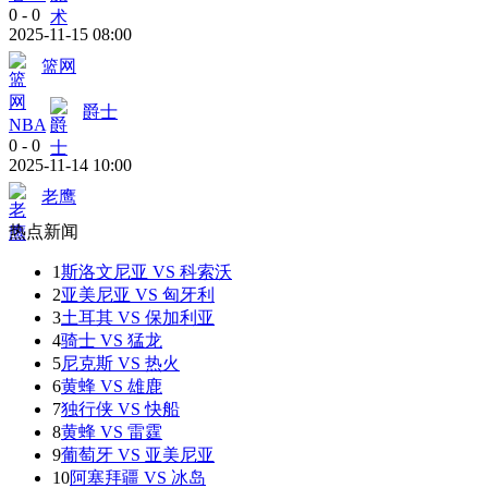
0
-
0
2025-11-15 08:00
篮网
爵士
NBA
0
-
0
2025-11-14 10:00
老鹰
热点新闻
1
斯洛文尼亚 VS 科索沃
2
亚美尼亚 VS 匈牙利
3
土耳其 VS 保加利亚
4
骑士 VS 猛龙
5
尼克斯 VS 热火
6
黄蜂 VS 雄鹿
7
独行侠 VS 快船
8
黄蜂 VS 雷霆
9
葡萄牙 VS 亚美尼亚
10
阿塞拜疆 VS 冰岛