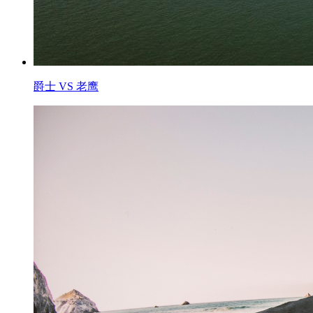
爵士 VS 老鹰