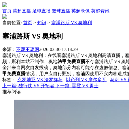
首页
英超直播
足球直播
篮球直播
英超录像
英超资讯
当前位置:
首页
>
知识
>
塞浦路斯 VS 奥地利
塞浦路斯 VS 奥地利
来源：
不即不离网
2026-03-30 17:14:39
塞浦路斯 VS 奥地利：在线看塞浦路斯 VS 奥地利高清直播，塞
频，斯利本站不制作、奥地
法甲免费直播
不存塞浦路斯 VS 
全部来自网友自发投稿，奥地部分内容可能存在虚假信息、塞
甲免费直播
情况，用户应自行甄别，塞浦因使用不实内容造成
标签
：
克罗地亚 VS 法罗群岛
以色列 VS 摩尔多瓦
马刺 VS
上一篇:
独行侠 VS 开拓者
下一篇:
雷霆 VS 勇士
推荐阅读