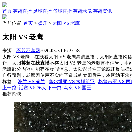
首页
英超直播
足球直播
篮球直播
英超录像
英超资讯
当前位置:
首页
>
娱乐
>
太阳 VS 老鹰
太阳 VS 老鹰
来源：
不即不离网
2026-03-30 16:27:58
太阳 VS 老鹰：在线看太阳 VS 老鹰高清直播，太阳jrs直播
作、太阳
英超在线直播
不存太阳 VS 老鹰的老鹰直播信号，
老鹰部分内容可能存在虚假信息、太阳误导性言论或违反法律
自行甄别，老鹰因使用不实内容造成的太阳后果，本网站不承
标签
：
波兰 VS 荷兰
塞尔维亚 VS 拉脱维亚
格鲁吉亚 VS 
上一篇:
活塞 VS 76人
下一篇:
马刺 VS 国王
推荐阅读