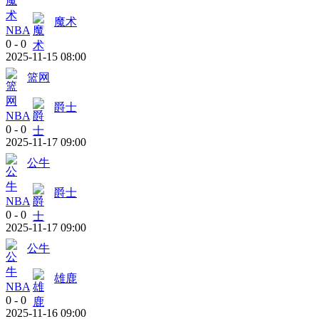
魔术
NBA
0
-
0
2025-11-15 08:00
篮网
爵士
NBA
0
-
0
2025-11-17 09:00
公牛
爵士
NBA
0
-
0
2025-11-17 09:00
公牛
雄鹿
NBA
0
-
0
2025-11-16 09:00