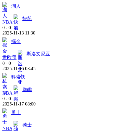
湖人
快船
NBA
0
-
0
2025-11-13 11:30
掘金
斯洛文尼亚
世欧预
0
-
0
2025-11-16 03:45
科索沃
鹈鹕
NBA
0
-
0
2025-11-17 08:00
勇士
骑士
NBA