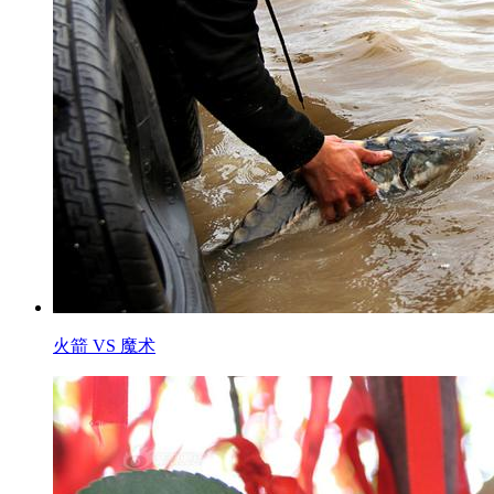
火箭 VS 魔术