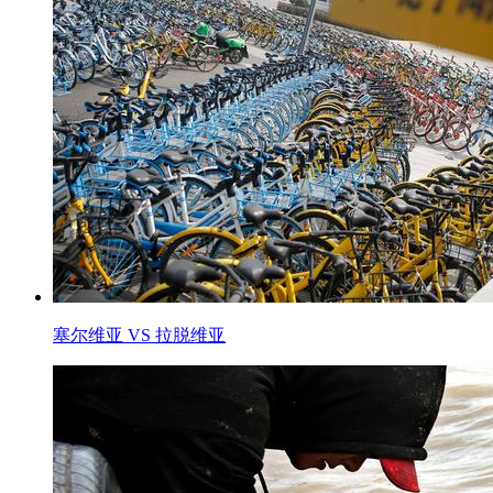
塞尔维亚 VS 拉脱维亚