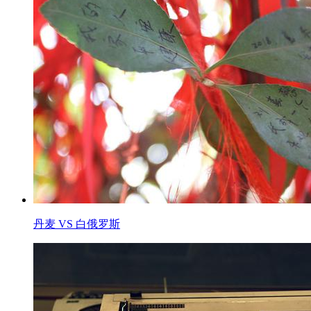
丹麦 VS 白俄罗斯